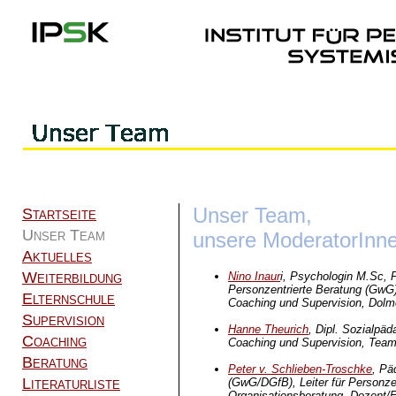
Unser Team,
Startseite
Unser Team
unsere ModeratorInne
Aktuelles
Weiterbildung
Nino Inaur
i, Psychologin M.Sc, 
Personzentrierte Beratung (GwG),
Elternschule
Coaching und Supervision, Dolm
Supervision
Hanne Theurich
, Dipl. Sozialpä
Coaching
Coaching und Supervision, Team
Beratung
Peter v. Schlieben-Troschke
, Pä
Literaturliste
(GwG/DGfB), Leiter für Personze
Organisationsberatung, Dozent/